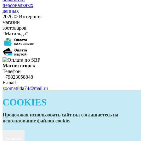
персональных
данных
2026 © Интернет-
магазин
зоотоваров
"Матильда"
Магнитогорск
Телефон
+79823058848
E-mail
zoomatilda74@mail.ru
Белорецк
Телефон
COOKIES
+79823058848
E-mail
Продолжая использовать сайт вы соглашаетесь на
zoomatilda74@mail.ru
использование файлов cookie.
Понятно