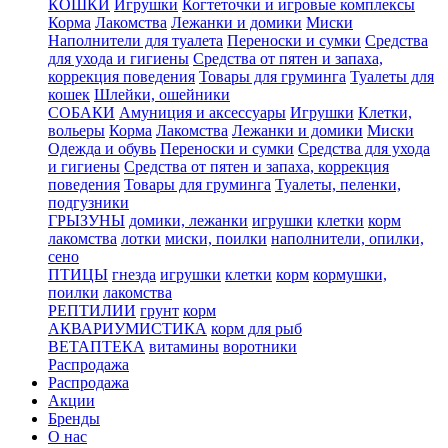
КОШКИ
Игрушки
Когтеточки и игровые комплексы
Корма
Лакомства
Лежанки и домики
Миски
Наполнители для туалета
Переноски и сумки
Средства
для ухода и гигиены
Средства от пятен и запаха,
коррекция поведения
Товары для груминга
Туалеты для
кошек
Шлейки, ошейники
СОБАКИ
Амуниция и аксессуары
Игрушки
Клетки,
вольеры
Корма
Лакомства
Лежанки и домики
Миски
Одежда и обувь
Переноски и сумки
Средства для ухода
и гигиены
Средства от пятен и запаха, коррекция
поведения
Товары для груминга
Туалеты, пеленки,
подгузники
ГРЫЗУНЫ
домики, лежанки
игрушки
клетки
корм
лакомства
лотки
миски, поилки
наполнители, опилки,
сено
ПТИЦЫ
гнезда
игрушки
клетки
корм
кормушки,
поилки
лакомства
РЕПТИЛИИ
грунт
корм
АКВАРИУМИСТИКА
корм для рыб
ВЕТАПТЕКА
витамины
воротники
Распродажа
Распродажа
Акции
Бренды
О нас