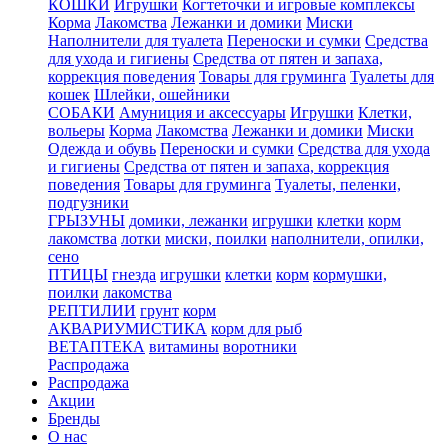
КОШКИ
Игрушки
Когтеточки и игровые комплексы
Корма
Лакомства
Лежанки и домики
Миски
Наполнители для туалета
Переноски и сумки
Средства
для ухода и гигиены
Средства от пятен и запаха,
коррекция поведения
Товары для груминга
Туалеты для
кошек
Шлейки, ошейники
СОБАКИ
Амуниция и аксессуары
Игрушки
Клетки,
вольеры
Корма
Лакомства
Лежанки и домики
Миски
Одежда и обувь
Переноски и сумки
Средства для ухода
и гигиены
Средства от пятен и запаха, коррекция
поведения
Товары для груминга
Туалеты, пеленки,
подгузники
ГРЫЗУНЫ
домики, лежанки
игрушки
клетки
корм
лакомства
лотки
миски, поилки
наполнители, опилки,
сено
ПТИЦЫ
гнезда
игрушки
клетки
корм
кормушки,
поилки
лакомства
РЕПТИЛИИ
грунт
корм
АКВАРИУМИСТИКА
корм для рыб
ВЕТАПТЕКА
витамины
воротники
Распродажа
Распродажа
Акции
Бренды
О нас