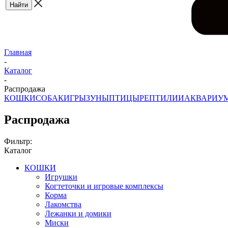
Главная
-
Каталог
-
Распродажа
КОШКИ
СОБАКИ
ГРЫЗУНЫ
ПТИЦЫ
РЕПТИЛИИ
АКВАРИУ
Распродажа
Фильтр:
Каталог
КОШКИ
Игрушки
Когтеточки и игровые комплексы
Корма
Лакомства
Лежанки и домики
Миски