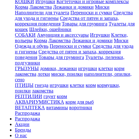
КОШКИ
Игрушки
Когтеточки и игровые комплексы
Корма
Лакомства
Лежанки и домики
Миски
Наполнители для туалета
Переноски и сумки
Средства
для ухода и гигиены
Средства от пятен и запаха,
коррекция поведения
Товары для груминга
Туалеты для
кошек
Шлейки, ошейники
СОБАКИ
Амуниция и аксессуары
Игрушки
Клетки,
вольеры
Корма
Лакомства
Лежанки и домики
Миски
Одежда и обувь
Переноски и сумки
Средства для ухода
и гигиены
Средства от пятен и запаха, коррекция
поведения
Товары для груминга
Туалеты, пеленки,
подгузники
ГРЫЗУНЫ
домики, лежанки
игрушки
клетки
корм
лакомства
лотки
миски, поилки
наполнители, опилки,
сено
ПТИЦЫ
гнезда
игрушки
клетки
корм
кормушки,
поилки
лакомства
РЕПТИЛИИ
грунт
корм
АКВАРИУМИСТИКА
корм для рыб
ВЕТАПТЕКА
витамины
воротники
Распродажа
Распродажа
Акции
Бренды
О нас