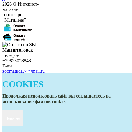
2026 © Интернет-
магазин
зоотоваров
"Матильда"
Магнитогорск
Телефон
+79823058848
E-mail
zoomatilda74@mail.ru
Белорецк
Телефон
COOKIES
+79823058848
E-mail
Продолжая использовать сайт вы соглашаетесь на
zoomatilda74@mail.ru
использование файлов cookie.
Понятно