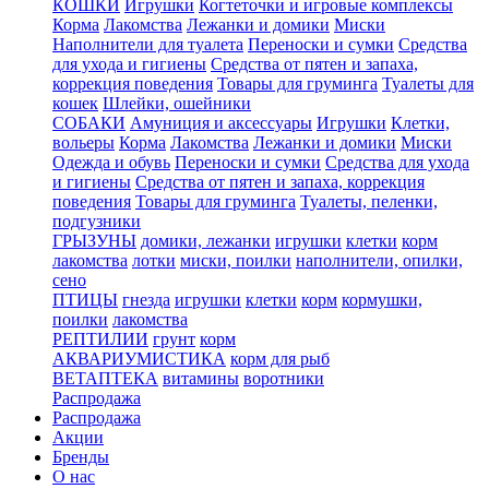
КОШКИ
Игрушки
Когтеточки и игровые комплексы
Корма
Лакомства
Лежанки и домики
Миски
Наполнители для туалета
Переноски и сумки
Средства
для ухода и гигиены
Средства от пятен и запаха,
коррекция поведения
Товары для груминга
Туалеты для
кошек
Шлейки, ошейники
СОБАКИ
Амуниция и аксессуары
Игрушки
Клетки,
вольеры
Корма
Лакомства
Лежанки и домики
Миски
Одежда и обувь
Переноски и сумки
Средства для ухода
и гигиены
Средства от пятен и запаха, коррекция
поведения
Товары для груминга
Туалеты, пеленки,
подгузники
ГРЫЗУНЫ
домики, лежанки
игрушки
клетки
корм
лакомства
лотки
миски, поилки
наполнители, опилки,
сено
ПТИЦЫ
гнезда
игрушки
клетки
корм
кормушки,
поилки
лакомства
РЕПТИЛИИ
грунт
корм
АКВАРИУМИСТИКА
корм для рыб
ВЕТАПТЕКА
витамины
воротники
Распродажа
Распродажа
Акции
Бренды
О нас