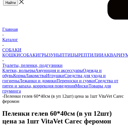
Главная
-
Каталог
-
СОБАКИ
КОШКИ
СОБАКИ
ГРЫЗУНЫ
ПТИЦЫ
РЕПТИЛИИ
АКВАРИУ
-
Туалеты, пеленки, подгузники
Клетки, вольеры
Амуниция и аксессуары
Одежда и
обувь
Корма
Лакомства
Игрушки
Средства для ухода и
гигиены
Лежанки и домики
Переноски и сумки
Средства от
пятен и запаха, коррекция поведения
Миски
Товары для
груминга
-
Пеленки гелев 60*40см (в уп 12шт) цена за 1шт VitaVet Careс
феромон
Пеленки гелев 60*40см (в уп 12шт)
цена за 1шт VitaVet Careс феромон