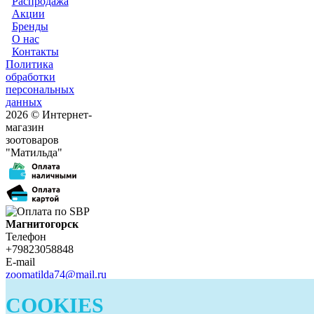
Распродажа
Акции
Бренды
О нас
Контакты
Политика
обработки
персональных
данных
2026 © Интернет-
магазин
зоотоваров
"Матильда"
Магнитогорск
Телефон
+79823058848
E-mail
zoomatilda74@mail.ru
Белорецк
COOKIES
Телефон
+79823058848