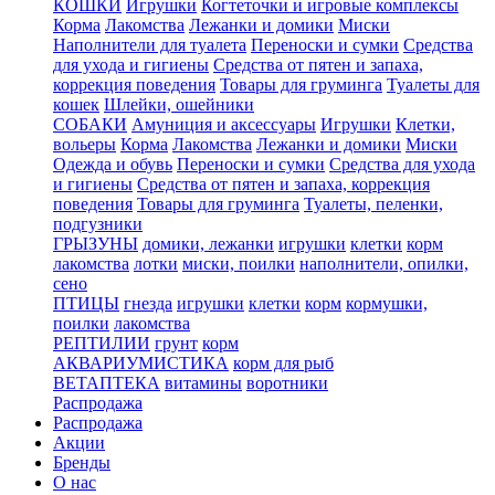
КОШКИ
Игрушки
Когтеточки и игровые комплексы
Корма
Лакомства
Лежанки и домики
Миски
Наполнители для туалета
Переноски и сумки
Средства
для ухода и гигиены
Средства от пятен и запаха,
коррекция поведения
Товары для груминга
Туалеты для
кошек
Шлейки, ошейники
СОБАКИ
Амуниция и аксессуары
Игрушки
Клетки,
вольеры
Корма
Лакомства
Лежанки и домики
Миски
Одежда и обувь
Переноски и сумки
Средства для ухода
и гигиены
Средства от пятен и запаха, коррекция
поведения
Товары для груминга
Туалеты, пеленки,
подгузники
ГРЫЗУНЫ
домики, лежанки
игрушки
клетки
корм
лакомства
лотки
миски, поилки
наполнители, опилки,
сено
ПТИЦЫ
гнезда
игрушки
клетки
корм
кормушки,
поилки
лакомства
РЕПТИЛИИ
грунт
корм
АКВАРИУМИСТИКА
корм для рыб
ВЕТАПТЕКА
витамины
воротники
Распродажа
Распродажа
Акции
Бренды
О нас