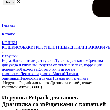
Главная
-
Каталог
-
КОШКИ
КОШКИ
СОБАКИ
ГРЫЗУНЫ
ПТИЦЫ
РЕПТИЛИИ
АКВАРИУ
-
Игрушки
Корма
Наполнители для туалета
Туалеты для кошек
Средства
для ухода и гигиены
Средства от пятен и запаха, коррекция
поведения
Лакомства
Когтеточки и игровые
комплексы
Лежанки и домики
Миски
Шлейки,
ошейники
Переноски и сумки
Товары для груминга
-
Игрушка Petpark для кошек Дразнилка со звёздочками с
кошачьей мятой (33001)
Игрушка Petpark для кошек
Дразнилка со звёздочками с кошачьей