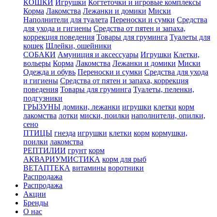
КОШКИ
Игрушки
Когтеточки и игровые комплексы
Корма
Лакомства
Лежанки и домики
Миски
Наполнители для туалета
Переноски и сумки
Средства
для ухода и гигиены
Средства от пятен и запаха,
коррекция поведения
Товары для груминга
Туалеты для
кошек
Шлейки, ошейники
СОБАКИ
Амуниция и аксессуары
Игрушки
Клетки,
вольеры
Корма
Лакомства
Лежанки и домики
Миски
Одежда и обувь
Переноски и сумки
Средства для ухода
и гигиены
Средства от пятен и запаха, коррекция
поведения
Товары для груминга
Туалеты, пеленки,
подгузники
ГРЫЗУНЫ
домики, лежанки
игрушки
клетки
корм
лакомства
лотки
миски, поилки
наполнители, опилки,
сено
ПТИЦЫ
гнезда
игрушки
клетки
корм
кормушки,
поилки
лакомства
РЕПТИЛИИ
грунт
корм
АКВАРИУМИСТИКА
корм для рыб
ВЕТАПТЕКА
витамины
воротники
Распродажа
Распродажа
Акции
Бренды
О нас