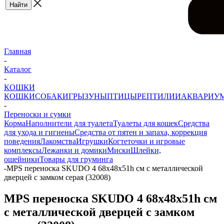
Главная
-
Каталог
-
КОШКИ
КОШКИ
СОБАКИ
ГРЫЗУНЫ
ПТИЦЫ
РЕПТИЛИИ
АКВАРИУ
-
Переноски и сумки
Корма
Наполнители для туалета
Туалеты для кошек
Средства
для ухода и гигиены
Средства от пятен и запаха, коррекция
поведения
Лакомства
Игрушки
Когтеточки и игровые
комплексы
Лежанки и домики
Миски
Шлейки,
ошейники
Товары для груминга
-
MPS переноска SKUDO 4 68х48х51h см с металлической
дверцей с замком серая (32008)
MPS переноска SKUDO 4 68х48х51h см
с металлической дверцей с замком