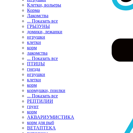
Клетки, вольеры
Корма
Лакомства
... Показать все
ГРЫЗУНЫ
домики, лежанки
игрушки
клетки
корм
лакомства
... Показать все
ПТИЦЫ
гнезда
игрушки
клетки
корм
кормушки, поилки
... Показать все
РЕПТИЛИИ
грунт
корм
АКВАРИУМИСТИКА
корм для рыб
ВЕТАПТЕКА