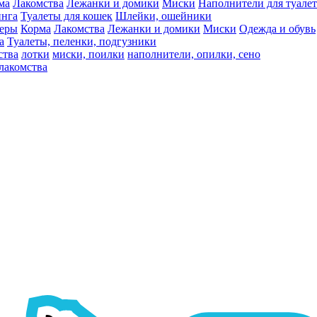
ма
Лакомства
Лежанки и домики
Миски
Наполнители для туалет
инга
Туалеты для кошек
Шлейки, ошейники
ьеры
Корма
Лакомства
Лежанки и домики
Миски
Одежда и обувь
а
Туалеты, пеленки, подгузники
ства
лотки
миски, поилки
наполнители, опилки, сено
лакомства