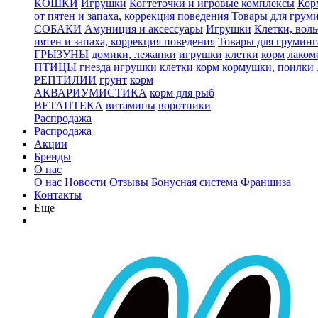
КОШКИ
Игрушки
Когтеточки и игровые комплексы
Кор
от пятен и запаха, коррекция поведения
Товары для грум
СОБАКИ
Амуниция и аксессуары
Игрушки
Клетки, вол
пятен и запаха, коррекция поведения
Товары для груминг
ГРЫЗУНЫ
домики, лежанки
игрушки
клетки
корм
лаком
ПТИЦЫ
гнезда
игрушки
клетки
корм
кормушки, поилки
РЕПТИЛИИ
грунт
корм
АКВАРИУМИСТИКА
корм для рыб
ВЕТАПТЕКА
витамины
воротники
Распродажа
Распродажа
Акции
Бренды
О нас
О нас
Новости
Отзывы
Бонусная система
Франшиза
Контакты
Еще