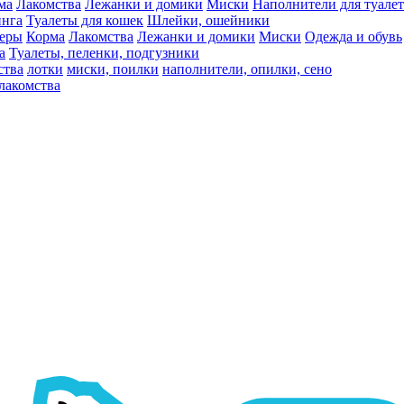
ма
Лакомства
Лежанки и домики
Миски
Наполнители для туалет
инга
Туалеты для кошек
Шлейки, ошейники
ьеры
Корма
Лакомства
Лежанки и домики
Миски
Одежда и обувь
а
Туалеты, пеленки, подгузники
ства
лотки
миски, поилки
наполнители, опилки, сено
лакомства