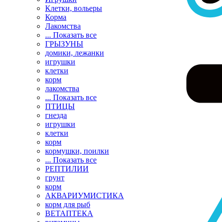
Клетки, вольеры
Корма
Лакомства
... Показать все
ГРЫЗУНЫ
домики, лежанки
игрушки
клетки
корм
лакомства
... Показать все
ПТИЦЫ
гнезда
игрушки
клетки
корм
кормушки, поилки
... Показать все
РЕПТИЛИИ
грунт
корм
АКВАРИУМИСТИКА
корм для рыб
ВЕТАПТЕКА