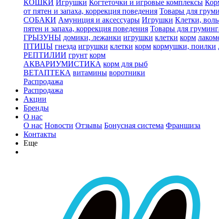
КОШКИ
Игрушки
Когтеточки и игровые комплексы
Кор
от пятен и запаха, коррекция поведения
Товары для грум
СОБАКИ
Амуниция и аксессуары
Игрушки
Клетки, вол
пятен и запаха, коррекция поведения
Товары для груминг
ГРЫЗУНЫ
домики, лежанки
игрушки
клетки
корм
лаком
ПТИЦЫ
гнезда
игрушки
клетки
корм
кормушки, поилки
РЕПТИЛИИ
грунт
корм
АКВАРИУМИСТИКА
корм для рыб
ВЕТАПТЕКА
витамины
воротники
Распродажа
Распродажа
Акции
Бренды
О нас
О нас
Новости
Отзывы
Бонусная система
Франшиза
Контакты
Еще